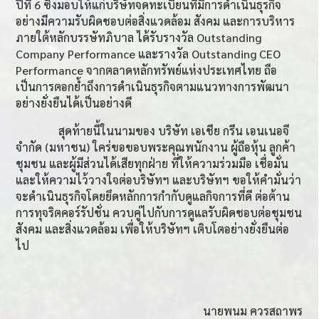
ปีที่
6
ซึ่งมอบให้แก่บริษัทจดทะเบียนที่มีการดำเนินธุรกิจ
อย่างมีความรับผิดชอบต่อสิ่งแวดล้อม สังคม และการบริหาร
ภายใต้หลักบรรษัทภิบาล ได้รับรางวัล
Outstanding
Company Performance
และรางวัล
Outstanding CEO
Performance
จากตลาดหลักทรัพย์แห่งประเทศไทย ถือ
เป็นการตอกย้ำถึงการดำเนินธุรกิจตามแนวทางการพัฒนา
อย่างยั่งยืนได้เป็นอย่างดี
สุดท้ายนี้ในนามของ บริษัท เอเชีย กรีน เอนเนอจี
จำกัด (มหาชน) ใคร่ขอขอบพระคุณพนักงาน ผู้ถือหุ้น ลูกค้า
ชุมชน และผู้มีส่วนได้เสียทุกฝ่าย ที่ให้ความร่วมมือ เชื่อมั่น
และให้ความไว้วางใจต่อบริษัทฯ และบริษัทฯ ขอให้คำมั่นว่า
จะดำเนินธุรกิจโดยยึดหลักการกำกับดูแลกิจการที่ดี ต่อต้าน
การทุจริตคอร์รัปชั่น ควบคู่ไปกับการดูแลรับผิดชอบต่อชุมชน
สังคม และสิ่งแวดล้อม เพื่อให้บริษัทฯ เติบโตอย่างยั่งยืนต่อ
ไป
นายพนม ควรสถาพร