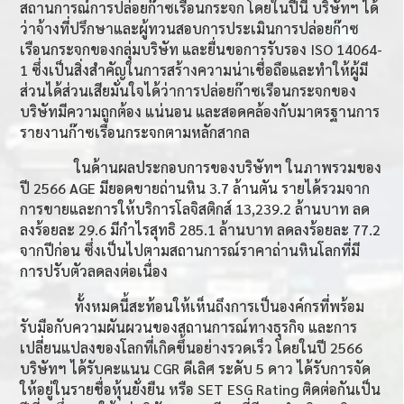
สถานการณ์การปล่อยก๊าซเรือนกระจก โดยในปีนี้ บริษัทฯ ได้
ว่าจ้างที่ปรึกษาและผู้ทวนสอบการประเมินการ
ปล่อยก๊าซ
เรือนกระจกของกลุ่มบริษัท และยื่นขอการรับรอง ISO 14064-
1
ซึ่ง
เป็นสิ่งสําคัญในการสร้างความน่าเชื่อถือและทําให้ผู้มี
ส่วนได้ส่วนเสียมั่นใจได้ว่าการปล่อยก๊าซเรือนกระจกของ
บริษัทมีความถูกต้อง แน่นอน และสอดคล้องกับมาตรฐานการ
รายงานก๊าซเรือนกระจกตามหลักสากล
ในด้านผลประกอบการของบริษัทฯ ในภาพรวมของ
ปี 2566 AGE
มียอดขายถ่านหิน
3.7
ล้านตัน รายได้รวมจาก
การขายและการให้บริการโลจิสติกส์
13,239.2
ล้านบาท ลด
ลงร้อยละ
29.6
มีกำไรสุทธิ
285.1
ล้านบาท ลดลงร้อยละ
77.2
จากปีก่อน ซึ่งเป็นไปตามสถานการณ์ราคาถ่านหินโลกที่มี
การปรับตัวลดลงต่อเนื่อง
ทั้งหมดนี้สะท้อนให้เห็นถึงการเป็นองค์กรที่พร้อม
รับมือกับความผันผวนของสถานการณ์ทางธุรกิจ และการ
เปลี่ยนแปลงของโลกที่เกิดขึ้นอย่างรวดเร็ว โดยในปี 2566
บริษัทฯ ได้รับคะแนน
CGR
ดีเลิศ ระดับ
5
ดาว ได้รับการจัด
ให้อยู่ในรายชื่อหุ้นยั่งยืน หรือ
SET ESG Rating
ติดต่อกันเป็น