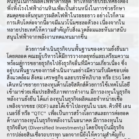
ต้นทุนในการผลิตไฟฟ้าต่ำที่สุด ทำให้หลายประเทศยังต้อง
พึ่งพิงโรงไฟฟ้าถ่านหินเพื่อเป็นส่วนหนึ่งในการช่วยรักษา
สมดุลของต้นทุนการผลิตไฟฟ้าในระยะยาว อย่างไรก็ตาม
การเติบโตต่อจากนี้อาจมีแนวโน้มชะลอตัวลง เนื่องจากใน
หลายประเทศให้ความสำคัญกับสิ่งแวดล้อมและหันมาสนับ
สนุนไฟฟ้าจากพลังงานทดแทนมากขึ้น
ด้วยการดำเนินธุรกิจบนพื้นฐานของความยั่งยืนมา
โดยตลอด คณะผู้บริหารได้มีการวางกลยุทธ์และเตรียมความ
พร้อมสู่การขยายธุรกิจไปยังธุรกิจอื่นที่มีความเกี่ยวเนื่อง ซึ่ง
อยู่บนพื้นฐานของการดำเนินงานอย่างมีความรับผิดชอบต่อ
สิ่งแวดล้อม สังคม เศรษฐกิจ และบรรษัทภิบาล หรือ ESG
โดย
เดินหน้าขยายการลงทุนด้านโลจิสติกส์ด้วยการใช้เทคโนโลยี
เข้ามาช่วยเพิ่มประสิทธิภาพการทำงาน มีการลงทุนในธุรกิจ
พลังงานยั่งยืน ได้แก่ ลงทุนในธุรกิจผลิตและจำหน่ายเชื้อ
เพลิงจากขยะ (
RDF)
และได้เข้าไปลงทุนใน บมจ. คิวทีซี เอน
เนอร์ยี่ หรือ “
QTC
” เพื่อเป็นการสร้างโอกาสและการต่อยอด
ด้านการลงทุนในธุรกิจพลังงานในอนาคต มีการลงทุนใน
ธุรกิจอื่นๆ (
Diversified Investments)
โดยปัจจุบันมีธุรกิจ
การปล่อยสินเชื่อรถบรรทุก นอกจากนี้ยังให้ความสำคัญกับ