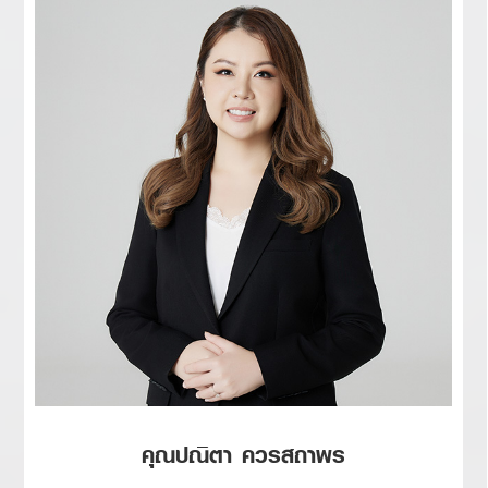
คุณปณิตา ควรสถาพร