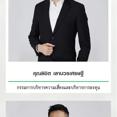
คุณลิขิต เลาบวรเศรษฐี
กรรมการบริหารความเสี่ยง
และบริหารการลงทุน