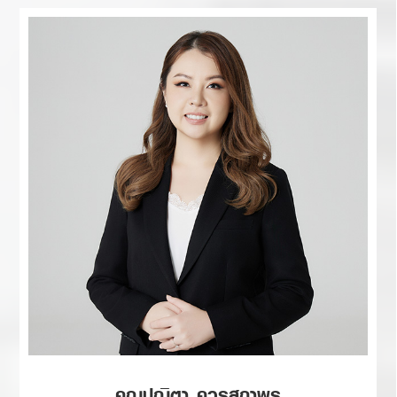
คุณปณิตา ควรสถาพร