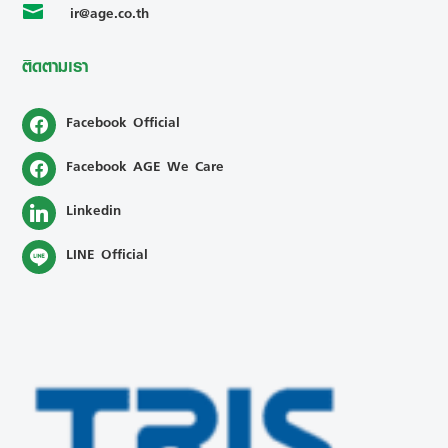
ir@age.co.th

ติดตามเรา
Facebook Official
Facebook AGE We Care
Linkedin
LINE Official