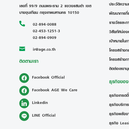
ประวัติความ
เลขที่ 99/9 ถนนพระราม 2 แขวงแสมดำ เขต
บางขุนเทียน กรุงเทพมหานคร 10150
พัฒนาการที่
รางวัลและก

02-894-0088
02-453-1251-3
วิสัยทัศน์อง
02-894-0909
เป้าหมายในก
ir@age.co.th

โครงสร้างกลุ
โครงสร้างก
ติดตามเรา
ติดต่อเลขานุ
Facebook Official
ธุรกิจขอ
Facebook AGE We Care
ธุรกิจเทรดดิ
Linkedin
ธุรกิจบริการ
ธุรกิจพลังงา
LINE Official
ธุรกิจ Leas