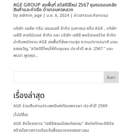
AGE GROUP ลงพื้นที่ สวัสดีปีใหม่ 2567 ชุมชนรอบคลัง
สินค้าและท่าเรือ อำเภอนครหลวง
by
admin_age
|
ม.ค. 6, 2024
|
ข่าวสารและกิจกรรม
บริษัท เอเชีย กรีน เอนเนอจี จำกัด (มหาชน) หรือ AGE , บริษัท
เอจีอี เทอร์มินอล จำกัด และ บริษัท เอจีอี พอร์ตเซอร์วิส จำกัด
นำทีมพนักงาน AGE ลงพื้นที่ส่งความสุข ความปรารถนาดี มอบ
ของขวัญ “สวัสดีปีใหม่ให้กับชุมชน ประจำปี พ.ศ. 2567 ” และ
พบปะ พูดคุย...
ค้นหา
เรื่องล่าสุด
AGE ร่วมสืบสานประเพณีแห่เทียนพรรษา ประจำปี 2569
(ไม่มีชื่อ)
AGE จัดโครงการ “เอจีอีสอนน้องเก่งคอม” ส่งต่อทักษะดิจิทัล
สร้างโอกาสการเรียนรู้เพื่ออนาคตของเยาวชน