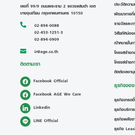
ประวัติความ
เลขที่ 99/9 ถนนพระราม 2 แขวงแสมดำ เขต
บางขุนเทียน กรุงเทพมหานคร 10150
พัฒนาการที่
รางวัลและก

02-894-0088
02-453-1251-3
วิสัยทัศน์อง
02-894-0909
เป้าหมายในก
ir@age.co.th

โครงสร้างกลุ
โครงสร้างก
ติดตามเรา
ติดต่อเลขานุ
Facebook Official
ธุรกิจขอ
Facebook AGE We Care
ธุรกิจเทรดดิ
Linkedin
ธุรกิจบริการ
ธุรกิจพลังงา
LINE Official
ธุรกิจ Leas