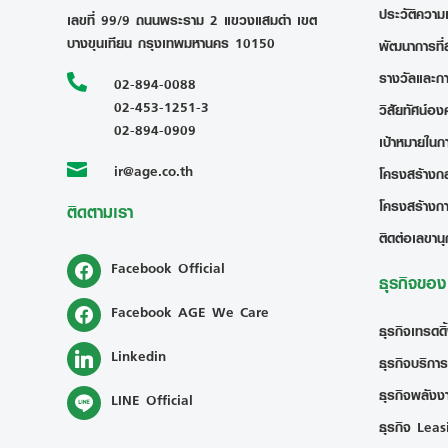
ประวัติความ
เลขที่ 99/9 ถนนพระราม 2 แขวงแสมดำ เขต
บางขุนเทียน กรุงเทพมหานคร 10150
พัฒนาการที่
รางวัลและก

02-894-0088
02-453-1251-3
วิสัยทัศน์อง
02-894-0909
เป้าหมายในก
ir@age.co.th

โครงสร้างกลุ
โครงสร้างก
ติดตามเรา
ติดต่อเลขานุ
Facebook Official
ธุรกิจขอ
Facebook AGE We Care
ธุรกิจเทรดดิ
Linkedin
ธุรกิจบริการ
ธุรกิจพลังงา
LINE Official
ธุรกิจ Leas