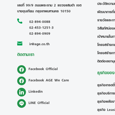
ประวัติความ
เลขที่ 99/9 ถนนพระราม 2 แขวงแสมดำ เขต
บางขุนเทียน กรุงเทพมหานคร 10150
พัฒนาการที่
รางวัลและก

02-894-0088
02-453-1251-3
วิสัยทัศน์อง
02-894-0909
เป้าหมายในก
ir@age.co.th

โครงสร้างกลุ
โครงสร้างก
ติดตามเรา
ติดต่อเลขานุ
Facebook Official
ธุรกิจขอ
Facebook AGE We Care
ธุรกิจเทรดดิ
Linkedin
ธุรกิจบริการ
ธุรกิจพลังงา
LINE Official
ธุรกิจ Leas