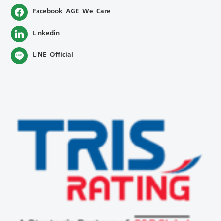
Facebook AGE We Care
Linkedin
LINE Official