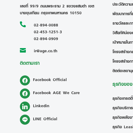
ประวัติความ
เลขที่ 99/9 ถนนพระราม 2 แขวงแสมดำ เขต
บางขุนเทียน กรุงเทพมหานคร 10150
พัฒนาการที่
รางวัลและก

02-894-0088
02-453-1251-3
วิสัยทัศน์อง
02-894-0909
เป้าหมายในก
ir@age.co.th

โครงสร้างกลุ
โครงสร้างก
ติดตามเรา
ติดต่อเลขานุ
Facebook Official
ธุรกิจขอ
Facebook AGE We Care
ธุรกิจเทรดดิ
Linkedin
ธุรกิจบริการ
ธุรกิจพลังงา
LINE Official
ธุรกิจ Leas