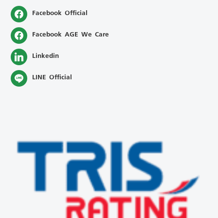
Facebook Official
Facebook AGE We Care
Linkedin
LINE Official