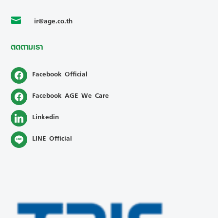
ir@age.co.th

ติดตามเรา
Facebook Official
Facebook AGE We Care
Linkedin
LINE Official