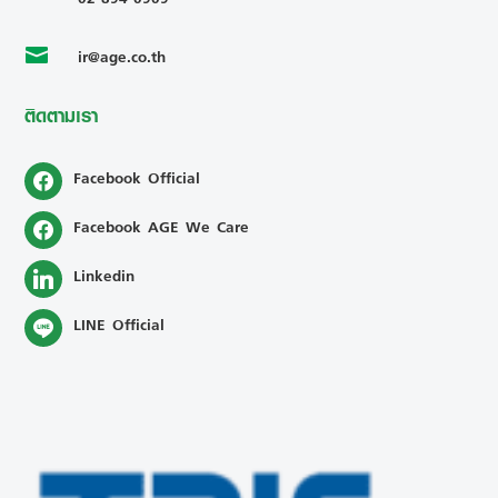
ir@age.co.th

ติดตามเรา
Facebook Official
Facebook AGE We Care
Linkedin
LINE Official