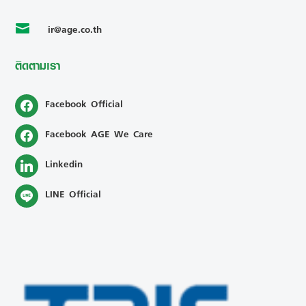
ir@age.co.th

ติดตามเรา
Facebook Official
Facebook AGE We Care
Linkedin
LINE Official