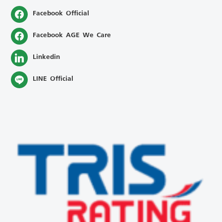
Facebook Official
Facebook AGE We Care
Linkedin
LINE Official