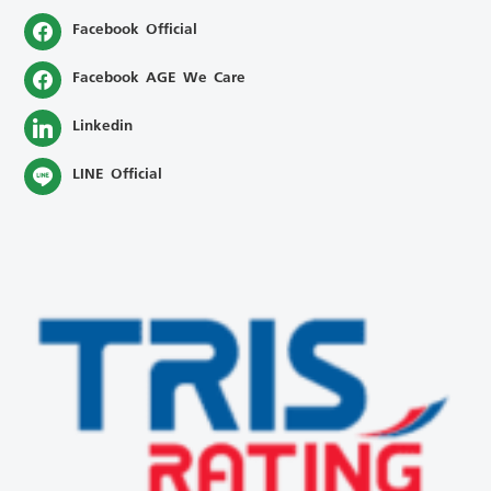
Facebook Official
Facebook AGE We Care
Linkedin
LINE Official