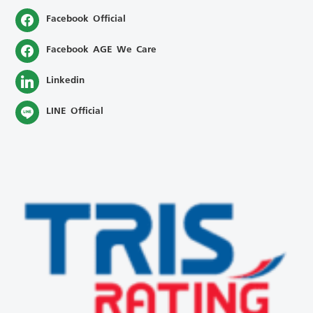
Facebook Official
Facebook AGE We Care
Linkedin
LINE Official