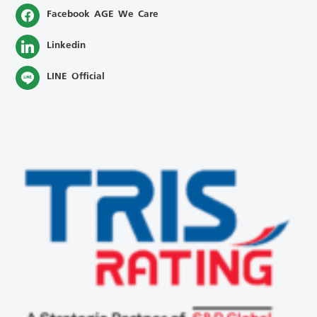
Facebook AGE We Care
Linkedin
LINE Official