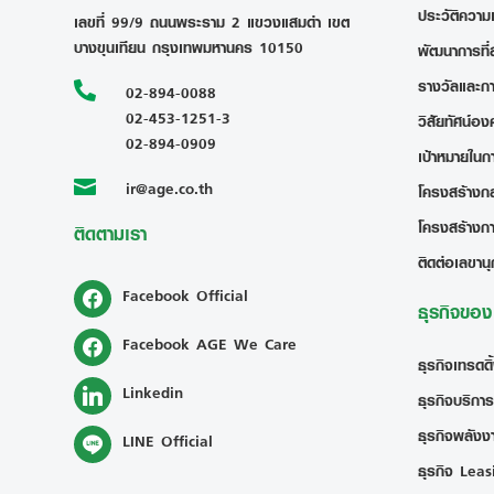
ประวัติความ
เลขที่ 99/9 ถนนพระราม 2 แขวงแสมดำ เขต
บางขุนเทียน กรุงเทพมหานคร 10150
พัฒนาการที่
รางวัลและก

02-894-0088
02-453-1251-3
วิสัยทัศน์อง
02-894-0909
เป้าหมายในก
ir@age.co.th

โครงสร้างกลุ
โครงสร้างก
ติดตามเรา
ติดต่อเลขานุ
Facebook Official
ธุรกิจขอ
Facebook AGE We Care
ธุรกิจเทรดดิ
Linkedin
ธุรกิจบริการ
ธุรกิจพลังงา
LINE Official
ธุรกิจ Leas