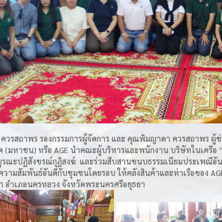
ควรสถาพร รองกรรมการผู้จัดการ และ คุณพิมญาดา ควรสถาพร ผู้ช่ว
ัด (มหาชน) หรือ AGE นำคณะผู้บริหารและพนักงาน บริษัทในเครือ 
ูรณะปฏิสังขรณ์กุฏิสงฆ์ และร่วมสืบสานขนบธรรมเนียมประเพณีอั
ความสัมพันธ์อันดีกับชุมชนโดยรอบ ให้คลังสินค้าและท่าเรือของ AGE 
า อำเภอนครหลวง จังหวัดพระนครศรีอยุธยา