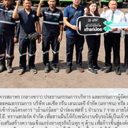
วรสถาพร (กลางขวา) ประธานกรรมการบริหาร และกรรมการผู้จัดกา
 และคณะกรรมการ บริษัท เอเชีย กรีน เอนเนอจี จำกัด (มหาชน) หรื
่เข้าร่วมโครงการ “เถ้าแก่น้อย” นำร่องเฟสที่ 1 จำนวน 7 ราย ภายใต้
.จี.อี. ทรานสปอร์ต จำกัด เพื่อสานฝันให้กับพนักงานขับรถได้เป็นเจ้
งหวังเสริมสร้างความแข็งแกร่งทางธุรกิจในทุก ๆ ด้าน เพื่อก้าวขึ้นสู่อ