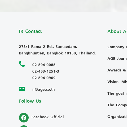
IR Contact
About A
273/1 Rama 2 Rd., Samaedam,
Company H
Bangkhuntien, Bangkok 10150, Thailand.
AGE Journ

02-894-0088
Awards & C
02-453-1251-3
02-894-0909
Vision, Mi
ir@age.co.th

The goal i
Follow Us
The Compa
Organizati
Facebook Official