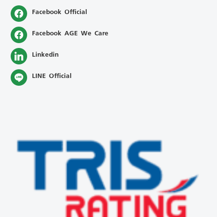
Facebook Official
Facebook AGE We Care
Linkedin
LINE Official