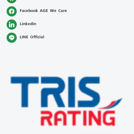
Facebook AGE We Care
Linkedin
LINE Official