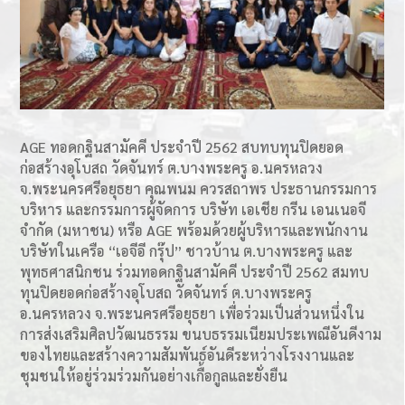
AGE ทอดกฐินสามัคคี ประจำปี 2562 สบทบทุนปิดยอด
ก่อสร้างอุโบสถ วัดจันทร์ ต.บางพระครู อ.นครหลวง
จ.พระนครศรีอยุธยา คุณพนม ควรสถาพร ประธานกรรมการ
บริหาร และกรรมการผู้จัดการ บริษัท เอเชีย กรีน เอนเนอจี
จำกัด (มหาชน) หรือ AGE พร้อมด้วยผู้บริหารและพนักงาน
บริษัทในเครือ “เอจีอี กรุ๊ป” ชาวบ้าน ต.บางพระครู และ
พุทธศาสนิกชน ร่วมทอดกฐินสามัคคี ประจำปี 2562 สมทบ
ทุนปิดยอดก่อสร้างอุโบสถ วัดจันทร์ ต.บางพระครู
อ.นครหลวง จ.พระนครศรีอยุธยา เพื่อร่วมเป็นส่วนหนึ่งใน
การส่งเสริมศิลปวัฒนธรรม ขนบธรรมเนียมประเพณีอันดีงาม
ของไทยและสร้างความสัมพันธ์อันดีระหว่างโรงงานและ
ชุมชนให้อยู่ร่วมร่วมกันอย่างเกื้อกูลและยั่งยืน