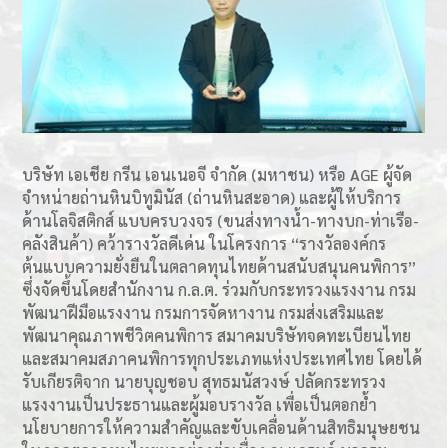
บริษัท เอเชีย กรีน เอนเนอจี จำกัด (มหาชน) หรือ AGE ผู้จัด
จำหน่ายถ่านหินบิทูมินัส (ถ่านหินสะอาด) และผู้ให้บริการ
ด้านโลจิสติกส์ แบบครบวงจร (ขนส่งทางน้ำ-ทางบก-ท่าเรือ-
คลังสินค้า) คว้ารางวัลดีเด่น ในโครงการ “รางวัลองค์กร
ต้นแบบความยั่งยืนในตลาดทุนไทยด้านสนับสนุนคนพิการ”
ซึ่งจัดขึ้นโดยสำนักงาน ก.ล.ต. ร่วมกับกระทรวงแรงงาน กรม
พัฒนาฝีมือแรงงาน กรมการจัดหางาน กรมส่งเสริมและ
พัฒนาคุณภาพชีวิตคนพิการ สมาคมบริษัทจดทะเบียนไทย
และสมาคมสภาคนพิการทุกประเภทแห่งประเทศไทย โดยได้
รับเกียรติจาก นายบุญชอบ สุทธมนัสวงษ์ ปลัดกระทรวง
แรงงานเป็นประธานและผู้มอบรางวัล เพื่อเป็นตอกย้ำ
นโยบายการให้ความสำคัญและขับเคลื่อนด้านสิทธิมนุษยชน