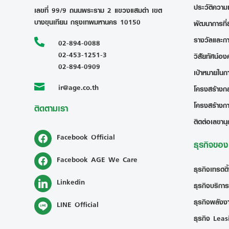
ประวัติความ
เลขที่ 99/9 ถนนพระราม 2 แขวงแสมดำ เขต
บางขุนเทียน กรุงเทพมหานคร 10150
พัฒนาการที่
รางวัลและก

02-894-0088
02-453-1251-3
วิสัยทัศน์อง
02-894-0909
เป้าหมายในก
ir@age.co.th

โครงสร้างกลุ
โครงสร้างก
ติดตามเรา
ติดต่อเลขานุ
Facebook Official
ธุรกิจขอ
Facebook AGE We Care
ธุรกิจเทรดดิ
Linkedin
ธุรกิจบริการ
ธุรกิจพลังงา
LINE Official
ธุรกิจ Leas