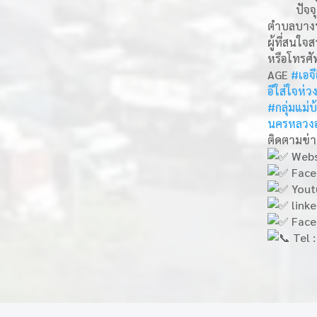
ปัจจุบัน
ตำบลบางพระ
ผู้ที่สนใ
หรือโทรศั
AGE
#เอจี
อีใส่ใจห่
#กลุ่มแม่
นครหลวงอ
ติดตามข่
Webs
Face
Youtu
linke
Faceb
Tel 