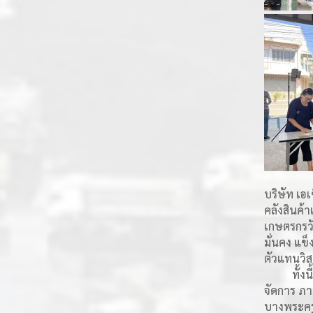
บริษัท เอเ
คลังสินค้
เกษตรกรวั
มั่นคง แข
ตัวแทนวิส
ทั้งนี้ A
จัดการ ภา
บางพระครู