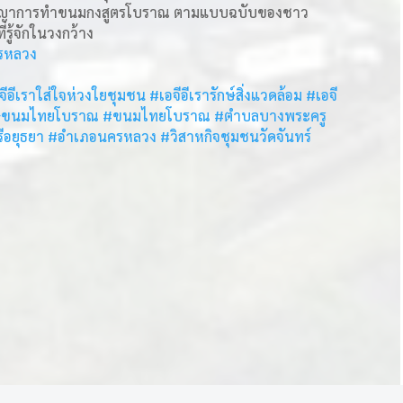
ปัญญาการทำขนมกงสูตรโบราณ ตามแบบฉบับของชาว
รู้จักในวงกว้าง
รหลวง
จีอีเราใส่ใจห่วงใยชุมชน
#เอจีอีเรารักษ์สิ่งแวดล้อม
#เอจี
กษ์ขนมไทยโบราณ
#ขนมไทยโบราณ
#ตำบลบางพระครู
ีอยุธยา
#อำเภอนครหลวง
#วิสาหกิจชุมชนวัดจันทร์