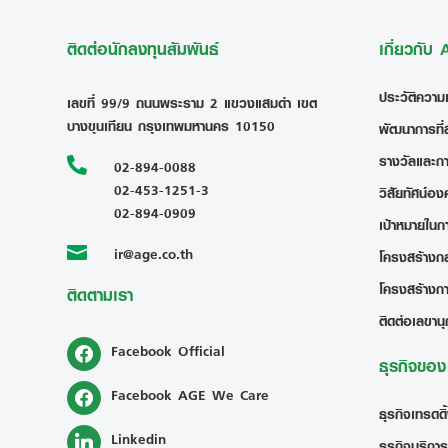
ติดต่อนักลงทุนสัมพันธ์
เกี่ยวกับ
ประวัติความ
เลขที่ 99/9 ถนนพระราม 2 แขวงแสมดำ เขต
บางขุนเทียน กรุงเทพมหานคร 10150
พัฒนาการที่
รางวัลและก

02-894-0088
02-453-1251-3
วิสัยทัศน์อง
02-894-0909
เป้าหมายในก
ir@age.co.th

โครงสร้างกลุ
โครงสร้างก
ติดตามเรา
ติดต่อเลขานุ
Facebook Official
ธุรกิจขอ
Facebook AGE We Care
ธุรกิจเทรดดิ
Linkedin
ธุรกิจบริการ