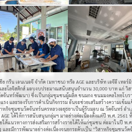
ชีย กรีน เอนเนอจี จำกัด (มหาชน) หรือ AGE และบริษัท เอจีอี เทอร์ม
าและโลจิสติกส์ มอบงบประมาณสนับสนุนจำนวน 30,000 บาท แก่ วิสา
ดจันทร์พัฒนา) ซึ่งเป็นกลุ่มชุมชนผู้ผลิต ขนมกง ขนมมงคลไทยโบร
็งแรง และรองรับการดำเนินกิจกรรม อันจะช่วยเสริมสร้างความเข้มแข็
าหกิจชุมชนวัดจันทร์นครหลวงอยุธยาเป็นผู้รับมอบ ณ วัดจันทร์ อำเภ
GE ได้ให้การสนับสนุนกลุ่มฯ มาอย่างต่อเนื่องตั้งแต่ปี พ.ศ. 256
ยใต้แนวทางการส่งเสริมการสร้างรายได้ให้แก่ชุมชน ต่อมาในปี พ.ศ. 
 และมีการพัฒนาอย่างต่อเนื่องจนยกระดับเป็น “วิสาหกิจชุมชนวัด