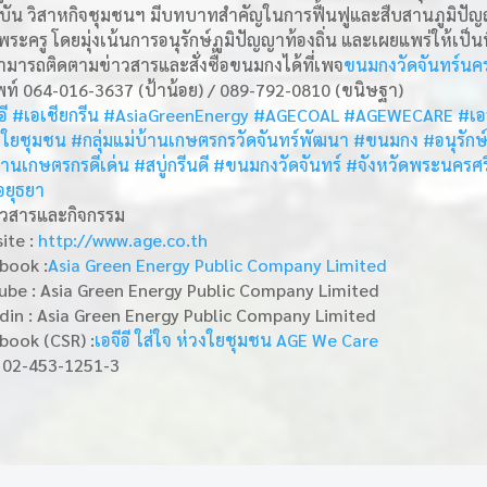
 วิสาหกิจชุมชนฯ มีบทบาทสำคัญในการฟื้นฟูและสืบสานภูมิ
ครู โดยมุ่งเน้นการอนุรักษ์ภูมิปัญญาท้องถิ่น และเผยแพร่ให้เป็นที่
จสามารถติดตามข่าวสารและสั่งซื้อขนมกงได้ที่เพจ
ขนมกงวัดจันทร์นค
พท์ 064-016-3637 (ป้าน้อย) / 089-792-0810 (ขนิษฐา)
อี
#เอเชียกรีน
#AsiaGreenEnergy
#AGECOAL
#AGEWECARE
#เอ
วงใยชุมชน
#กลุ่มแม่บ้านเกษตรกรวัดจันทร์พัฒนา
#ขนมกง
#อนุรั
บ้านเกษตรกรดีเด่น
#สบู่กรีนดี
#ขนมกงวัดจันทร์
#จังหวัดพระนครศร
ยุธยา
าวสารและกิจกรรม
ite :
http://www.age.co.th
book :
Asia Green Energy Public Company Limited
be : Asia Green Energy Public Company Limited
din : Asia Green Energy Public Company Limited
ook (CSR) :
เอจีอี ใส่ใจ ห่วงใยชุมชน AGE We Care
: 02-453-1251-3